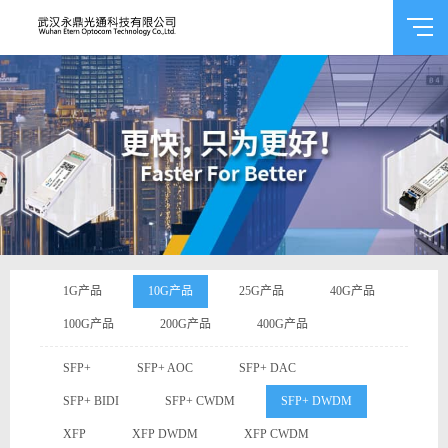
1G产品
10G产品
25G产品
40G产品
100G产品
200G产品
400G产品
SFP+
SFP+ AOC
SFP+ DAC
SFP+ BIDI
SFP+ CWDM
SFP+ DWDM
XFP
XFP DWDM
XFP CWDM