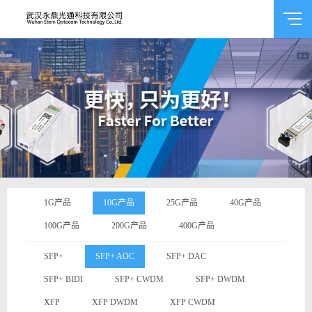
1G产品
10G产品
25G产品
40G产品
100G产品
200G产品
400G产品
SFP+
SFP+ AOC
SFP+ DAC
SFP+ BIDI
SFP+ CWDM
SFP+ DWDM
XFP
XFP DWDM
XFP CWDM